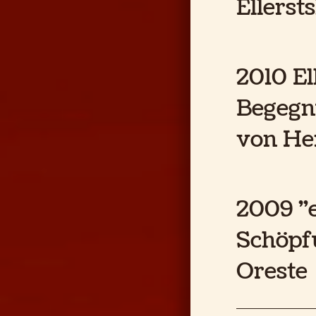
Ellerst
2010 El
Begegn
von He
2009 "e
Schöpf
Oreste