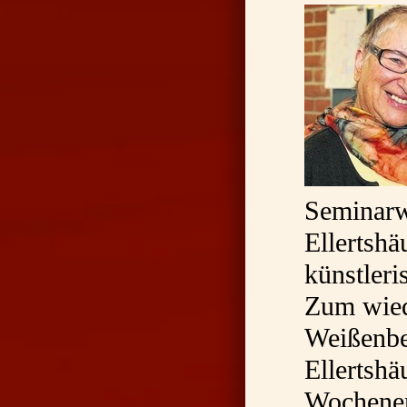
Seminarw
Ellertshä
künstleri
Zum wied
Weißenbe
Ellertshä
Wochenen