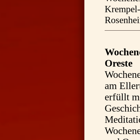
Krempel-
Rosenhe
Wochene
Oreste
Wochene
am Eller
erfüllt m
Geschich
Meditati
Wochenen