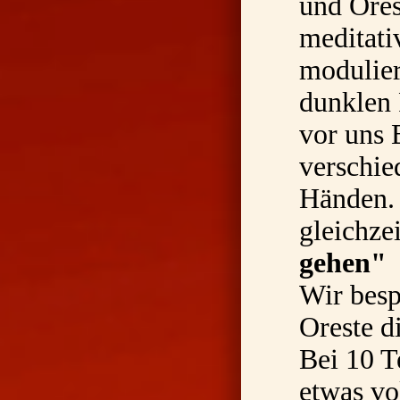
und Ores
meditat
modulier
dunklen 
vor uns 
verschie
Händen. 
gleichze
gehen"
Wir besp
Oreste d
Bei 10 T
etwas v