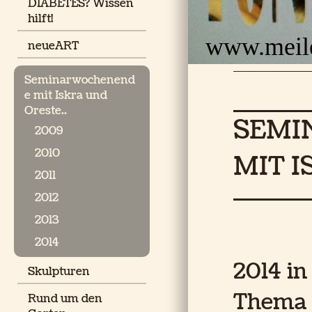
DIABETES? Wissen
hilft!
www.meil
neueART
Seminarwochenend
e mit Iskra und
Oreste..
SEMI
2009
2010
MIT 
2011
2012
2013
2014
2014 in
Skulpturen
Thema 
Rund um den